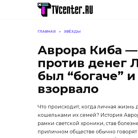
Перейти
к
содержанию
ГЛАВНАЯ
»
ЗВЁЗДЫ
Аврора Киба —
против денег Л
был “богаче” и
взорвало
Что происходит, когда личная жизнь 
кошельками их семей? История Авро
рамки светской хроники, став болез
приличном обществе обычно говорят ш