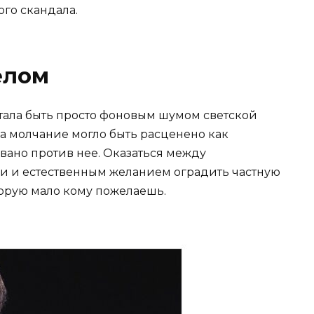
го скандала.
елом
тала быть просто фоновым шумом светской
да молчание могло быть расценено как
вано против нее. Оказаться между
и и естественным желанием оградить частную
орую мало кому пожелаешь.