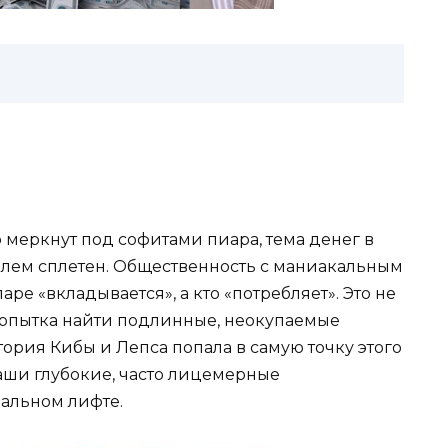
о меркнут под софитами пиара, тема денег в
елем сплетен. Общественность с маниакальным
аре «вкладывается», а кто «потребляет». Это не
попытка найти подлинные, неокупаемые
ория Кибы и Лепса попала в самую точку этого
аши глубокие, часто лицемерные
иальном лифте.