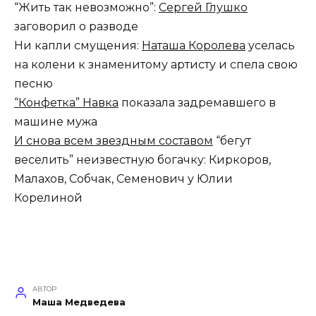
“Жить так невозможно”:
Сергей Глушко
заговорил о разводе
Ни капли смущения:
Наташа Королева
уселась
на колени к знаменитому артисту и спела свою
песню
“Конфетка” Навка
показала задремавшего в
машине мужа
И снова всем звездным составом
“бегут
веселить” неизвестную богачку: Киркоров,
Малахов, Собчак, Семенович у Юлии
Корелиной
АВТОР
Маша Медведева