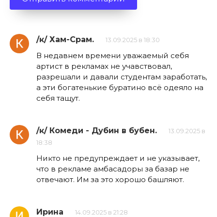
/к/ Хам-Срам.
13.09.2025 в 18:30
В недавнем времени уважаемый себя
артист в рекламах не учавствовал,
разрешали и давали студентам заработать,
а эти богатенькие буратино всё одеяло на
себя тащут.
/к/ Комеди - Дубин в бубен.
13.09.2025 в
18:38
Никто не предупреждает и не указывает,
что в рекламе амбасадоры за базар не
отвечают. Им за это хорошо башляют.
Ирина
14.09.2025 в 21:28