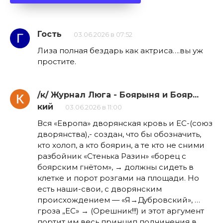
Гость
03.06.2026 в 07:52
Лиза полная бездарь как актриса….вы уж
простите.
/к/ Журнал Люга - Боярыня и Бояр...
кий
03.06.2026 в 11:00
Вся «Европа» дворянская кровь и ЕС-(союз
дворянства),- создан, что бы обозначить,
кто холоп, а кто боярин, а те кто не сними
разбойник «Стенька Разин» «борец с
боярским гнётом», → должны сидеть в
клетке и порот розгами на площади. Но
есть наши-свои, с дворянским
происхождением — «Я→Дубровский», …
гроза „ЕС» → (Орешник!!!) и этот аргумент
портит им весь принцип подчинения в