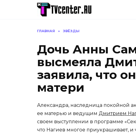
Перейти
к
содержанию
ГЛАВНАЯ
»
ЗВЁЗДЫ
Дочь Анны Са
высмеяла Дмит
заявила, что о
матери
Александра, наследница покойной а
ее матерью и ведущим
Дмитрием На
своем выступлении в программе «Секр
что Нагиев многое приукрашивает, и 