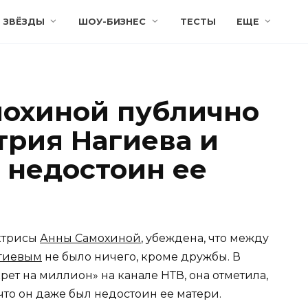
ЗВЁЗДЫ
ШОУ-БИЗНЕС
ТЕСТЫ
ЕЩЕ
мохиной публично
рия Нагиева и
н недостоин ее
ктрисы
Анны Самохиной
, убеждена, что между
гиевым
не было ничего, кроме дружбы. В
ет на миллион» на канале НТВ, она отметила,
что он даже был недостоин ее матери.