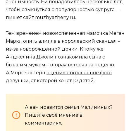
анонимность. Ей понадобилось несколько лет,
чтобы свыкнуться с популярностью супруга —
пишет сайт muzhyazheny.ru.
Тем временем новоиспечённая мамочка Меган
Маркл опять
влипла в королевский скандал
–
из-за новорожденной дочки. К тому же
Анджелина Джоли
познакомила сына с
бывшим мужем
– вторая встреча за неделю.
А Моргенштерн
оценил откровенное фото
девушки, от которой хочет 10 детей.
А вам нравится семья Малининых?
Пишите своё мнение в
комментариях.