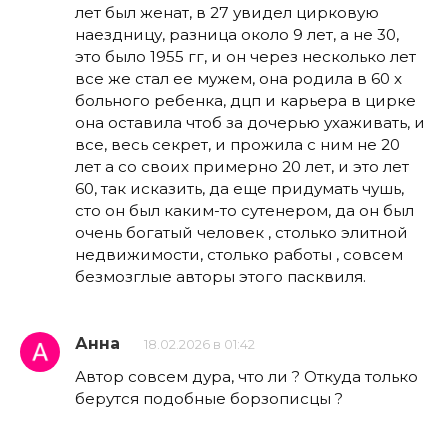
лет был женат, в 27 увидел цирковую
наездницу, разница около 9 лет, а не 30,
это было 1955 гг, и он через несколько лет
все же стал ее мужем, она родила в 60 х
больного ребенка, дцп и карьера в цирке
она оставила чтоб за дочерью ухаживать, и
все, весь секрет, и прожила с ним не 20
лет а со своих примерно 20 лет, и это лет
60, так исказить, да еще придумать чушь,
сто он был каким-то сутенером, да он был
очень богатый человек , столько элитной
недвижимости, столько работы , совсем
безмозглые авторы этого пасквиля.
Анна
18.02.2026 в 01:42
Автор совсем дура, что ли ? Откуда только
берутся подобные борзописцы ?