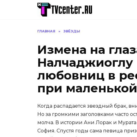
Перейти
к
содержанию
ГЛАВНАЯ
»
ЗВЁЗДЫ
Измена на глаз
Налчаджиоглу
любовниц в ре
при маленько
Когда распадается звездный брак, в
Но за громкими заголовками часто ос
молча. В истории Ани Лорак и Мурата
София. Спустя годы сама певица приз