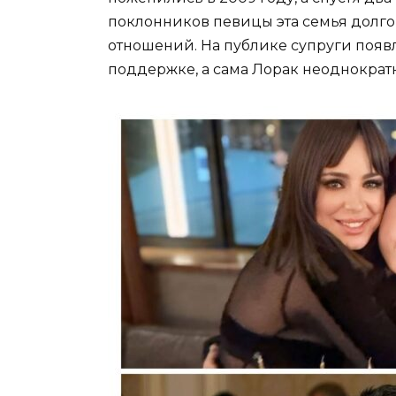
поклонников певицы эта семья долг
отношений. На публике супруги появл
поддержке, а сама Лорак неоднократн