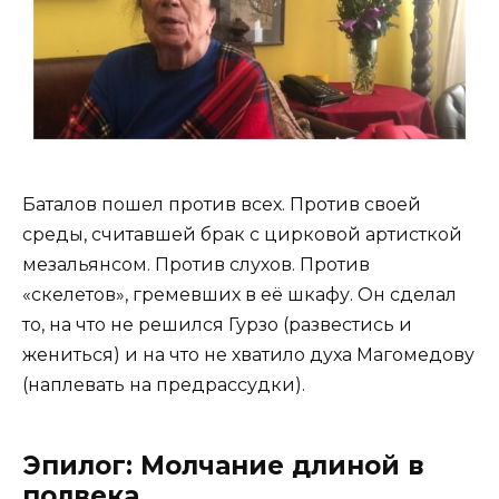
Баталов пошел против всех. Против своей
среды, считавшей брак с цирковой артисткой
мезальянсом. Против слухов. Против
«скелетов», гремевших в её шкафу. Он сделал
то, на что не решился Гурзо (развестись и
жениться) и на что не хватило духа Магомедову
(наплевать на предрассудки).
Эпилог: Молчание длиной в
полвека