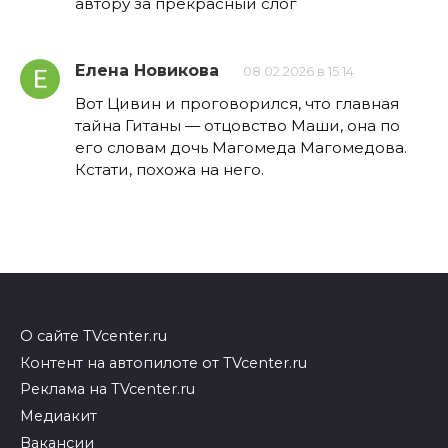
автору за прекрасный слог
Елена Новикова
08.02.2026 в 15:14
Вот Цивин и проговорился, что главная
тайна Гитаны — отцовство Маши, она по
его словам дочь Магомеда Магомедова.
Кстати, похожа на него.
О сайте TVcenter.ru
Контент на автопилоте от TVcenter.ru
Реклама на TVcenter.ru
Медиакит
Вакансии