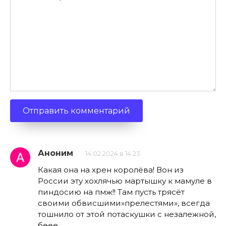
Аноним
14.02.2024 в 14:23
Какая она на хрен королёва! Вон из
России эту хохлячью мартышку к мамуле в
пиндосию на пмж!! Там пусть трясёт
своими обвисшими»прелестями», всегда
тошнило от этой потаскушки с незалежной,
беее..