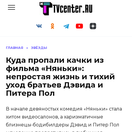
Перейти
к
содержанию
ГЛАВНАЯ
»
ЗВЁЗДЫ
Куда пропали качки из
фильма «Няньки»:
непростая жизнь и тихий
уход братьев Дэвида и
Питера Пол
В начале девяностых комедия «Няньки» стала
хитом видеосалонов, а харизматичные
близнецы-бодибилдеры Дэвид и Питер Пол