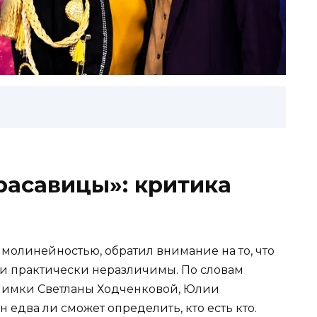
расавицы»: критика
молинейностью, обратил внимание на то, что
ли практически неразличимы. По словам
снимки Светланы Ходченковой, Юлии
 едва ли сможет определить, кто есть кто.