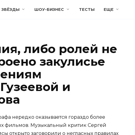
ЗВЁЗДЫ
ШОУ-БИЗНЕС
ТЕСТЫ
ЕЩЕ
ия, либо ролей не
троено закулисье
вениям
 Гузеевой и
ова
рафа нередко оказывается гораздо более
х фильмов. Музыкальный критик Сергей
исы открыто заговорили о негласных правилах