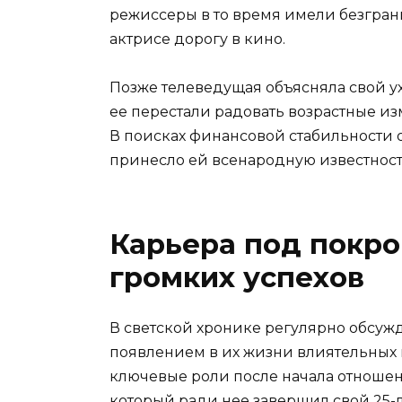
режиссеры в то время имели безгран
актрисе дорогу в кино.
Позже телеведущая объясняла свой у
ее перестали радовать возрастные и
В поисках финансовой стабильности о
принесло ей всенародную известность
Карьера под покро
громких успехов
В светской хронике регулярно обсужд
появлением в их жизни влиятельных 
ключевые роли после начала отноше
который ради нее завершил свой 25-