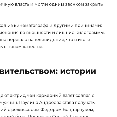
ичную власть и могли одним звонком закрыть
ход из кинематографа и другими причинами:
зменения во внешности и лишние килограммы.
на перешла на телевидение, что в итоге
 в новом качестве.
вительством: истории
ают актрис, чей карьерный взлет совпал с
мужчин. Паулина Андреева стала получать
ний с режиссером Федором Бондарчуком,
летний брак. Продюсер Сергей Дворцов