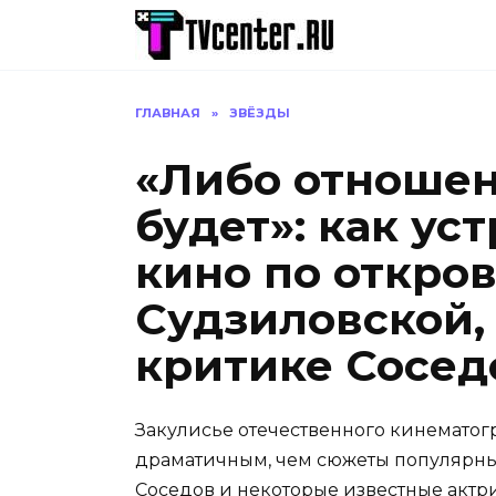
Перейти
к
содержанию
ГЛАВНАЯ
»
ЗВЁЗДЫ
«Либо отношен
будет»: как ус
кино по откро
Судзиловской,
критике Сосед
Закулисье отечественного кинематог
драматичным, чем сюжеты популярны
Соседов и некоторые известные актр