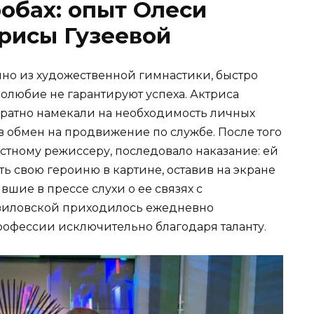
обах: опыт Олеси
рисы Гузеевой
но из художественной гимнастики, быстро
долюбие не гарантируют успеха. Актриса
ократно намекали на необходимость личных
обмен на продвижение по службе. После того
естному режиссеру, последовало наказание: ей
ь свою героиню в картине, оставив на экране
шие в прессе слухи о ее связях с
зиловской приходилось ежедневно
профессии исключительно благодаря таланту.