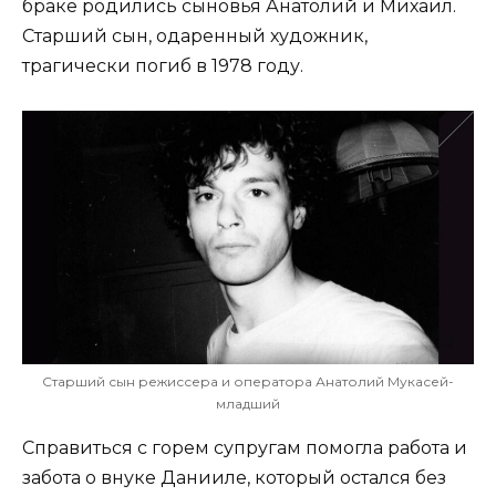
браке родились сыновья Анатолий и Михаил.
Старший сын, одаренный художник,
трагически погиб в 1978 году.
Старший сын режиссера и оператора Анатолий Мукасей-
младший
Справиться с горем супругам помогла работа и
забота о внуке Данииле, который остался без