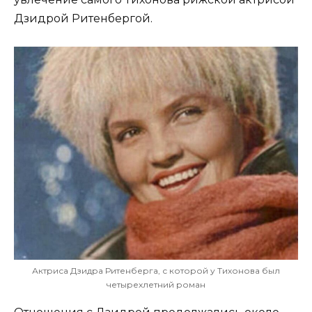
Дзидрой Ритенбергой.
Актриса Дзидра Ритенберга, с которой у Тихонова был
четырехлетний роман