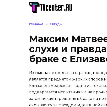
Перейти
к
содержанию
ГЛАВНАЯ
»
ЗВЁЗДЫ
Максим Матвее
слухи и правда
браке с Елиза
Их имена не сходят со страниц глянца
является предметом жарких споров и
Елизавета Боярская — одна из тех зве
подвергается испытаниями на прочно
затем искали трещины в браке на почв
скрывается за фасадом идеальной сем