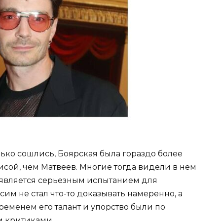
лько сошлись, Боярская была гораздо более
исой, чем Матвеев. Многие тогда видели в нем
 является серьезным испытанием для
им не стал что-то доказывать намеренно, а
временем его талант и упорство были по
и критиками.