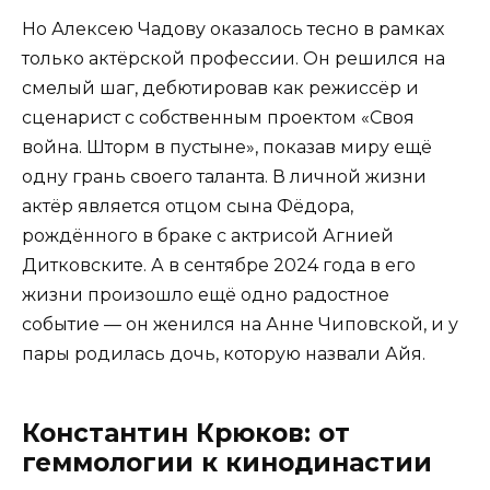
Но Алексею Чадову оказалось тесно в рамках
только актёрской профессии. Он решился на
смелый шаг, дебютировав как режиссёр и
сценарист с собственным проектом «Своя
война. Шторм в пустыне», показав миру ещё
одну грань своего таланта. В личной жизни
актёр является отцом сына Фёдора,
рождённого в браке с актрисой Агнией
Дитковските. А в сентябре 2024 года в его
жизни произошло ещё одно радостное
событие — он женился на Анне Чиповской, и у
пары родилась дочь, которую назвали Айя.
Константин Крюков: от
геммологии к кинодинастии