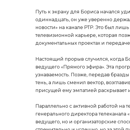
Путь к экрану для Бориса начался уд
одиннадцать, он уже уверенно держал
новости» на канале РТР. Это был лиш
телевизионной карьере, которая позже
документальных проектах и передаче 
Настоящий прорыв случился, когда Бо
ведущего «Прямого эфира». Эта прог
узнаваемость. Позже, передав бразды
тень, а лишь сменил вектор, возглавив
присущей ему эмпатией раскрывает 
Параллельно с активной работой на 
генерального директора телеканала «
ведущего, но и организаторские спос
стремительно и успешно, но за этой 