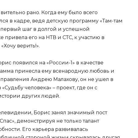
ивительно рано. Когда ему было всего
ся в кадре, ведя детскую программу «Там-там
ь первый шаг в долгой и успешной
 привела его на НТВ и СТС, к участию в
«Хочу верить!».
рис появился на «России-1» в качестве
рамма принесла ему всенародную любовь и
 правления Андрею Малахову, он не ушел в
 «Судьбу человека» – проект, где он с
истории других людей.
телевидении, Борис занял значимый пост
Спас», демонстрируя не только талант
обности. Его карьера развивалась
публичной стороной жизни скрывалась другая,