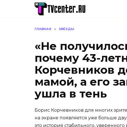
Перейти
к
содержанию
ГЛАВНАЯ
»
ЗВЁЗДЫ
«Не получилос
почему 43-лет
Корчевников д
мамой, а его з
ушла в тень
Борис Корчевников для многих зрите
на экране появляется уже больше дв
это история стабильного, уверенного