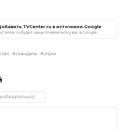
Добавить TVCenter.ru в источники Google
VCenter.ru будет чаще появляться у вас в Google.
ство
скандалы
слухи
й
тельно)