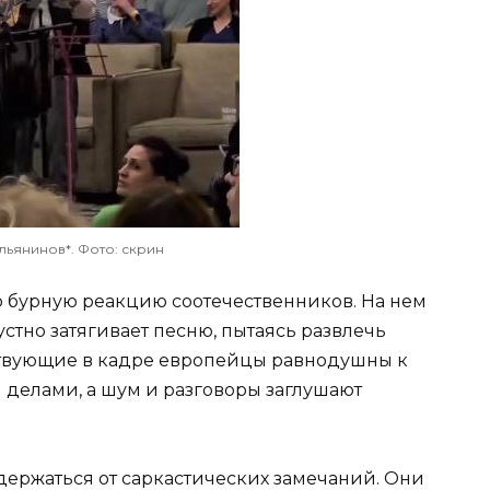
ьянинов*. Фото: скрин
ло бурную реакцию соотечественников. На нем
грустно затягивает песню, пытаясь развлечь
ствующие в кадре европейцы равнодушны к
 делами, а шум и разговоры заглушают
держаться от саркастических замечаний. Они