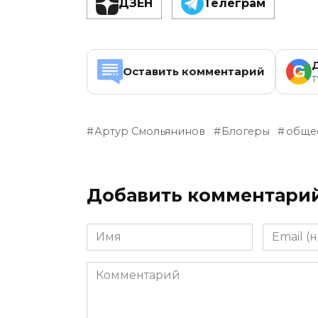
ДЗЕН
Телеграм
G
Оставить комментарий
T
Артур Смольянинов
Блогеры
обще
Добавить комментари
Имя
Email
(необяза
Комментарий