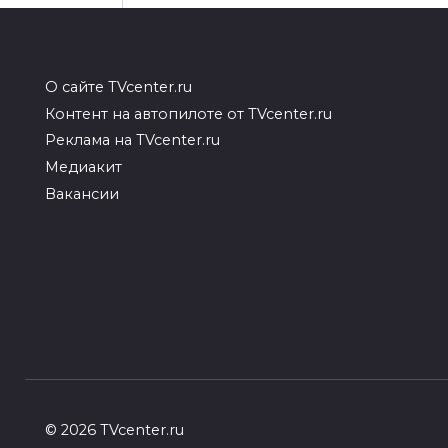
О сайте TVcenter.ru
Контент на автопилоте от TVcenter.ru
Реклама на TVcenter.ru
Медиакит
Вакансии
Аноним
18.08.2024 в 23:31
Что за песню он исполняет?
© 2026 TVcenter.ru