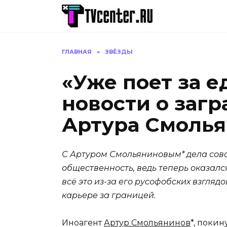
Перейти
к
содержанию
ГЛАВНАЯ
»
ЗВЁЗДЫ
«Уже поет за е
новости о заг
Артура Смолья
С Артуром Смольяниновым* дела совс
общественность, ведь теперь оказал
всё это из-за его русофобских взгляд
карьере за границей.
Иноагент
Артур Смольянинов
*, покин