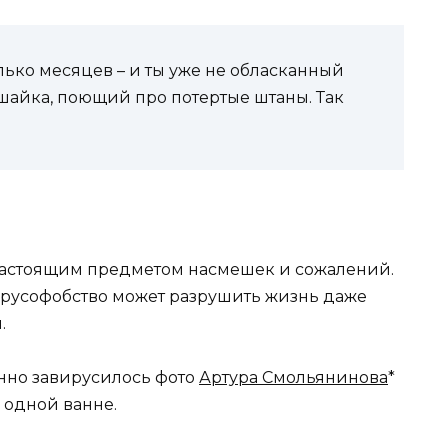
олько месяцев – и ты уже не обласканный
шайка, поющий про потертые штаны. Так
 настоящим предметом насмешек и сожалений.
к русофобство может разрушить жизнь даже
.
анно завирусилось фото
Артура Смольянинова
*
 одной ванне.