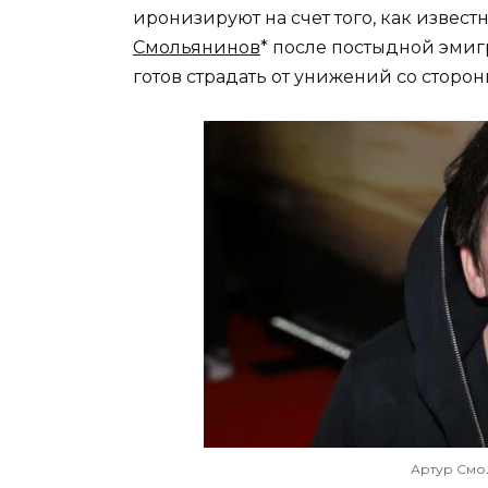
иронизируют на счет того, как извес
Смольянинов
* после постыдной эмиг
готов страдать от унижений со сторо
Артур Смол