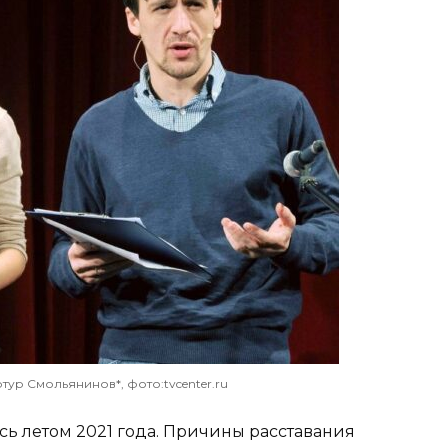
тур Смольянинов*, фото:tvcenter.ru
ь летом 2021 года. Причины расставания