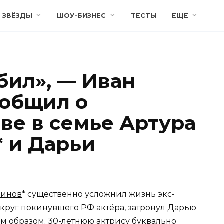
ЗВЁЗДЫ
ШОУ-БИЗНЕС
ТЕСТЫ
ЕЩЕ
бил», — Иван
ообщил о
ве в семье Артура
 и Дарьи
нинов
* существенно усложнил жизнь экс-
округ покинувшего РФ актёра, затронул Дарью
 образом. 30-летнюю актрису буквально