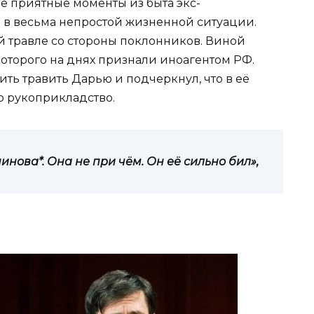
е приятные моменты из быта экс-
 в весьма непростой жизненной ситуации.
й травле со стороны поклонников. Виной
которого на днях признали иноагентом РФ.
ть травить Дарью и подчеркнул, что в её
о рукоприкладство.
нова*. Она не при чём. Он её сильно бил»,