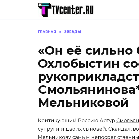
Перейти
к
содержанию
ГЛАВНАЯ
»
ЗВЁЗДЫ
«Он её сильно 
Охлобыстин с
рукоприкладст
Смольянинова*
Мельниковой
Критикующий Россию Артур
Смолья
супруги и двоих сыновей. Скандал, в
Мельникову самым непосредственным