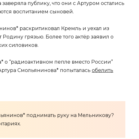
 заверяла публику, что они с Артуром остались
ются воспитанием сыновей.
нинов* раскритиковал Кремль и уехал из
 Родину грязью. Более того актёр заявил о
ких силовиков.
* о “радиоактивном пепле вместо России”
 Артура Смольянинова* попыталась
обелить
ольянинов* поднимать руку на Мельникову?
тариях.