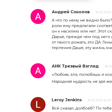
Андрей Соколов
16.01.2023 
А что по нему не видно было?
роли ему предлагали соотве
он к насилию или нет. Этот с
Дарье, прежде чем под него 
от такого рожать, это ДА. Ге
терпения Даше, эту жизнь он
АНК Трезвый Взгляд
16.0
«Любовь зла, полюбишь и коз
Народная мудрость не зря же,
Leroy Jenkins
16.01.2023 в 23:
Всё сказал, долбоёб? По теб