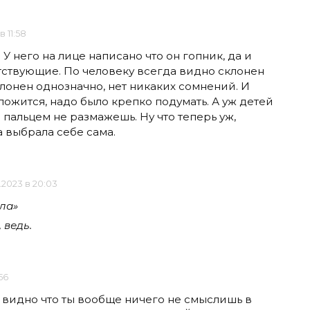
в 11:58
 У него на лице написано что он гопник, да и
тствующие. По человеку всегда видно склонен
клонен однозначно, нет никаких сомнений. И
ложится, надо было крепко подумать. А уж детей
ны пальцем не размажешь. Ну что теперь уж,
а выбрала себе сама.
1.2023 в 20:03
ла»
 ведь.
56
е видно что ты вообще ничего не смыслишь в