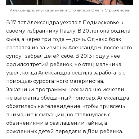
Александра, внучка знаменитого актера Олега Стриженова
В 17 лет Александра уехала в Подмосковье к
своему избраннику Павлу. В 20 лет она родила
сына, а через три года — дочь. Однако брак
распался из-за измены Александры, после чего
супруг забрал детей себе. В 2013 году у нее
родился третий ребенок, но отец мальчика
ушел, когда Александра решила заработать с
помощью суррогатного материнства.
Заказчики программы неожиданно исчезли,
не выплатив обещанный гонорар. Александра
обратилась на телевидение, чтобы привлечь
внимание к ситуации, но столкнулась с
обвинениями в разглашении тайны, а
рожденных детей передали в Дом ребенка.