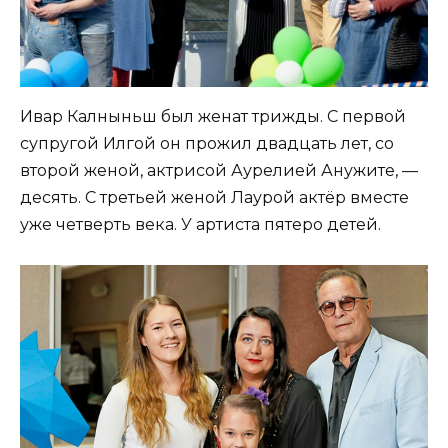
Ивар Калныньш был женат трижды. С первой
супругой Илгой он прожил двадцать лет, со
второй женой, актрисой Аурелией Анужите, —
десять. С третьей женой Лаурой актёр вместе
уже четверть века. У артиста пятеро детей.