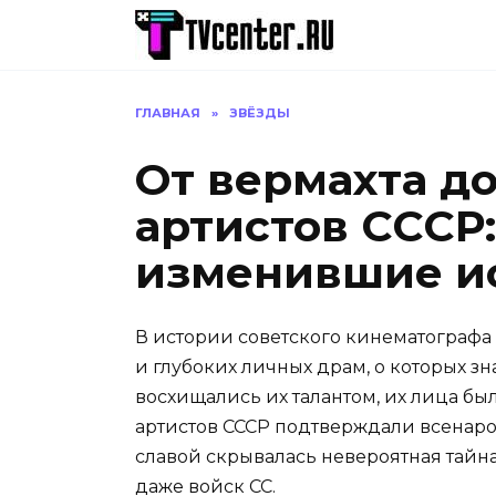
Перейти
к
содержанию
ГЛАВНАЯ
»
ЗВЁЗДЫ
От вермахта д
артистов СССР:
изменившие и
В истории советского кинематографа 
и глубоких личных драм, о которых 
восхищались их талантом, их лица бы
артистов СССР подтверждали всенаро
славой скрывалась невероятная тайна
даже войск СС.