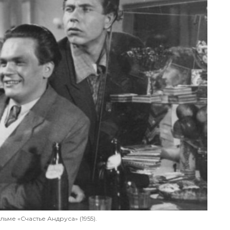
ьме «Счастье Андруса» (1955).