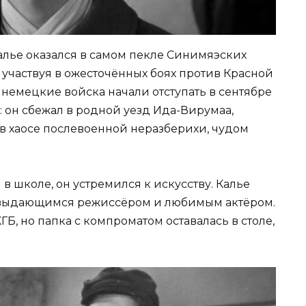
алье оказался в самом пекле Синимяэских
 участвуя в ожесточённых боях против Красной
 немецкие войска начали отступать в сентябре
: он сбежал в родной уезд Ида-Вирумаа,
в хаосе послевоенной неразберихи, чудом
 в школе, он устремился к искусству. Калье
в выдающимся режиссёром и любимым актёром.
Б, но папка с компроматом оставалась в столе,