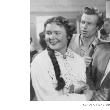
Калье Кийск в фил