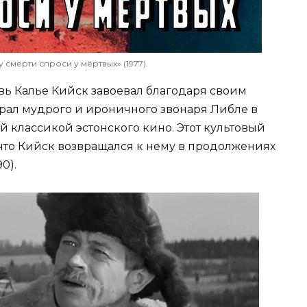
 смерти спроси у мёртвых» (1977).
ь Калье Кийск завоевал благодаря своим
ыграл мудрого и ироничного звонаря Либле в
й классикой эстонского кино. Этот культовый
 что Кийск возвращался к нему в продолжениях
0).