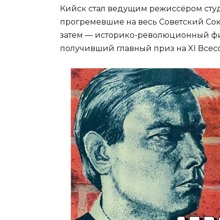
Кийск стал ведущим режиссёром студ
прогремевшие на весь Советский Союз
затем — историко-революционный фил
получивший главный приз на XI Всес