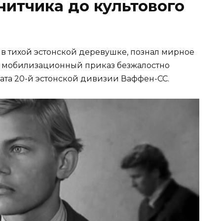
нитчика до культового
 в тихой эстонской деревушке, познал мирное
у мобилизационный приказ безжалостно
дата 20-й эстонской дивизии Ваффен-СС.