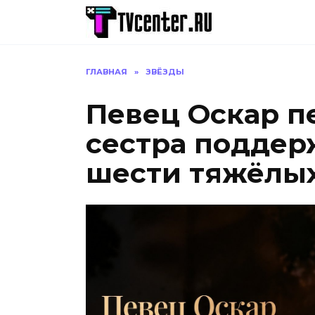
Перейти
к
содержанию
ГЛАВНАЯ
»
ЗВЁЗДЫ
Певец Оскар п
сестра поддер
шести тяжёлых