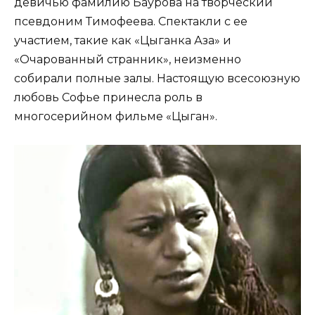
девичью фамилию Баурова на творческий
псевдоним Тимофеева. Спектакли с ее
участием, такие как «Цыганка Аза» и
«Очарованный странник», неизменно
собирали полные залы. Настоящую всесоюзную
любовь Софье принесла роль в
многосерийном фильме «Цыган».