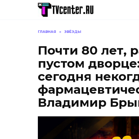
Перейти
к
содержанию
ГЛАВНАЯ
»
ЗВЁЗДЫ
Почти 80 лет, 
пустом дворце
сегодня неког
фармацевтичес
Владимир Бры