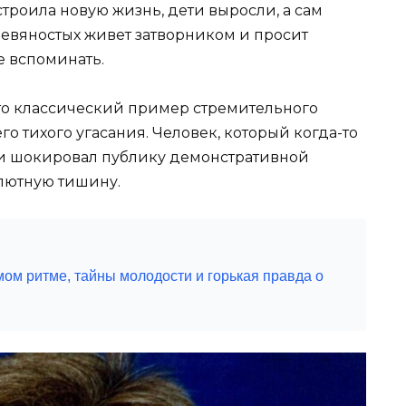
строила новую жизнь, дети выросли, а сам
евяностых живет затворником и просит
е вспоминать.
о классический пример стремительного
о тихого угасания. Человек, который когда-то
 и шокировал публику демонстративной
лютную тишину.
мом ритме, тайны молодости и горькая правда о