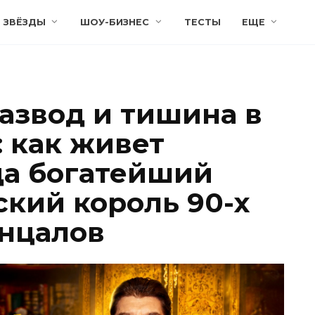
ЗВЁЗДЫ
ШОУ-БИЗНЕС
ТЕСТЫ
ЕЩЕ
развод и тишина в
: как живет
да богатейший
кий король 90-х
нцалов