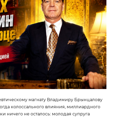
евтическому магнату Владимиру Брынцалову
екогда колоссального влияния, миллиардного
и ничего не осталось: молодая супруга