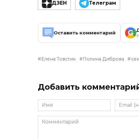
ДЗЕН
Телеграм
G
Оставить комментарий
T
Елена Товстик
Полина Диброва
се
Добавить комментари
Имя
Email
(необяза
Комментарий