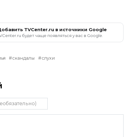
Добавить TVCenter.ru в источники Google
VCenter.ru будет чаще появляться у вас в Google.
мья
скандалы
слухи
й
тельно)