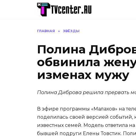
Перейти
к
содержанию
ГЛАВНАЯ
»
ЗВЁЗДЫ
Полина Дибров
обвинила жену
изменах мужу
Полина Диброва решила прервать мо
В эфире программы «Малахов» на тел
поделилась своей версией событий, 
известных семей. Модель ответила на
бывшей подруги Елены Товстик. Полин