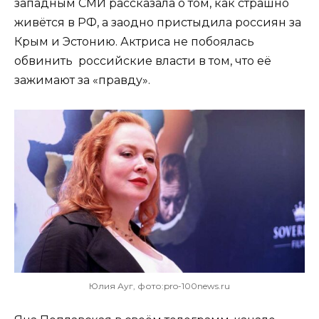
западным СМИ рассказала о том, как страшно
живётся в РФ, а заодно пристыдила россиян за
Крым и Эстонию. Актриса не побоялась
обвинить российские власти в том, что её
зажимают за «правду».
Юлия Ауг, фото:pro-100news.ru