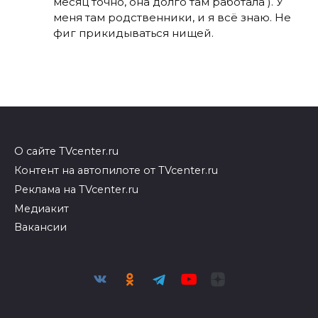
месяц точно, она долго там работала ). У
меня там родственники, и я всё знаю. Не
фиг прикидываться нищей.
О сайте TVcenter.ru
Контент на автопилоте от TVcenter.ru
Реклама на TVcenter.ru
Медиакит
Вакансии