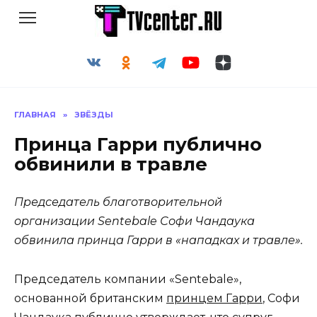
Перейти
к
содержанию
ГЛАВНАЯ
»
ЗВЁЗДЫ
Принца Гарри публично
обвинили в травле
Председатель благотворительной
организации Sentebale Софи Чандаука
обвинила принца Гарри в «нападках и травле».
Председатель компании «Sentebale»,
основанной британским
принцем Гарри
, Софи