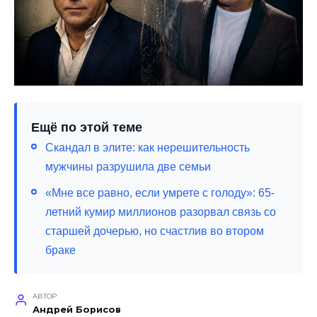
Ещё по этой теме
Скандал в элите: как нерешительность
мужчины разрушила две семьи
«Мне все равно, если умрете с голоду»: 65-
летний кумир миллионов разорвал связь со
старшей дочерью, но счастлив во втором
браке
АВТОР
Андрей Борисов