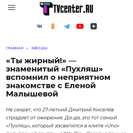
Перейти
к
содержанию
ГЛАВНАЯ
»
ЗВЁЗДЫ
«Ты жирный!» —
знаменитый «Пухляш»
вспомнил о неприятном
знакомстве с Еленой
Малышевой
Не секрет, что 27-летний Дмитрий Киселёв
страдает от ожирения. Да-да, это тот самый
«Пухляш», который засветился в клипе «Uno»