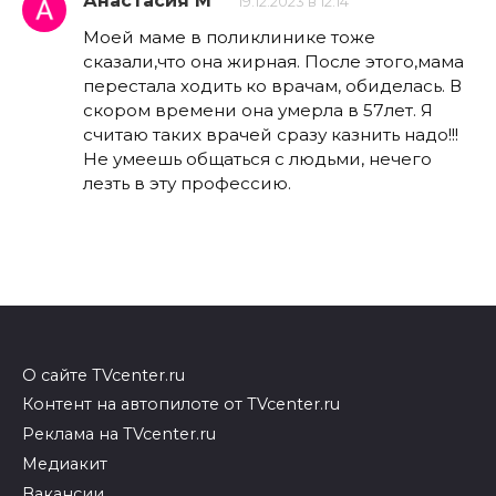
Анастасия М
19.12.2023 в 12:14
Моей маме в поликлинике тоже
сказали,что она жирная. После этого,мама
перестала ходить ко врачам, обиделась. В
скором времени она умерла в 57лет. Я
считаю таких врачей сразу казнить надо!!!
Не умеешь общаться с людьми, нечего
лезть в эту профессию.
О сайте TVcenter.ru
Контент на автопилоте от TVcenter.ru
Реклама на TVcenter.ru
Медиакит
Вакансии