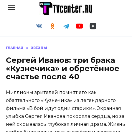
Перейти
к
содержанию
ГЛАВНАЯ
»
ЗВЁЗДЫ
Сергей Иванов: три брака
«Кузнечика» и обретённое
счастье после 40
Миллионы зрителей помнят его как
обаятельного «Кузнечика» из легендарного
фильма «В бой идут одни старики». Экранная
улыбка Сергея Иванова покоряла сердца, но за
ней скрывалась глубокая личная драма. Жизнь