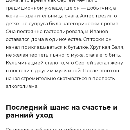
дома, в то время как Сергей мечтал о
традиционном укладе, где он — добытчик, а
жена — хранительница очага. Актёр грезил о
детях, но супруга была категорически против.
Она постоянно гастролировала, и Иванов
оставался дома в одиночестве. От тоски он
начал прикладываться к бутылке. Хрупкая Валя,
не желая терпеть пьяного мужа, стала его бить.
Кульминацией стало то, что Сергей застал жену
в постели с другим мужчиной. После этого он
начал стремительно скатываться в пропасть
алкоголизма.
Последний шанс на счастье и
ранний уход
От полного забвения и гибели его спасла