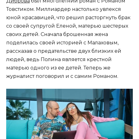
Диброва
был многолетний роман с Романом
Товстиком. Миллиардер настолько увлекся
юной красавицей, что решил расторгнуть брак
со своей супругой Еленой, матерью шестерых
своих детей. Сначала брошенная жена
поделилась своей историей с Малаховым,
рассказав о предательстве двух близких ей
людей, ведь Полина является крестной
матерью одного из ее детей. Теперь же
журналист поговорил и с самим Романом.