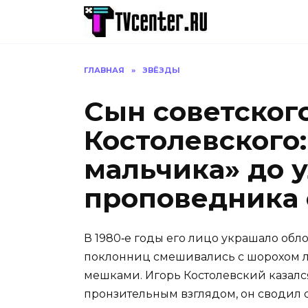
Перейти
к
содержанию
ГЛАВНАЯ
»
ЗВЁЗДЫ
Сын советског
Костолевского:
мальчика» до 
проповедника 
В 1980‑е годы его лицо украшало обл
поклонниц смешивались с шорохом лю
мешками. Игорь Костолевский казалс
пронзительным взглядом, он сводил с