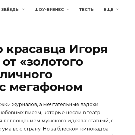
ЗВЁЗДЫ
ШОУ-БИЗНЕС
ТЕСТЫ
ЕЩЕ
о красавца Игоря
 от «золотого
уличного
с мегафоном
ожки журналов, а мечтательные вздохи
бовных писем, которые несли в театр
я воплощением мужского идеала: статный, с
 ума всю страну. Но за блеском кинокадра