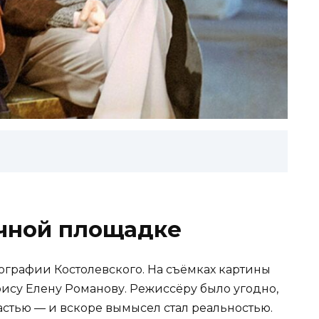
чной площадке
иографии Костолевского. На съёмках картины
трису Елену Романову. Режиссёру было угодно,
астью — и вскоре вымысел стал реальностью.