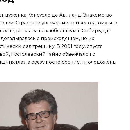
анцуженка Консуэло де Авиланд. Знакомство
олей. Страстное увлечение привело к тому, что
 последовала за возлюбленным в Сибирь, где
а догадывалась о происходящем, но их
тически дал трещину. В 2001 году, спустя
вой, Костолевский тайно обвенчался с
шних глаз, а сразу после росписи молодожёны