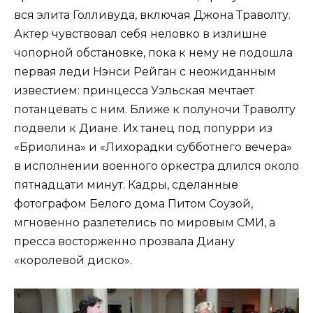
вся элита Голливуда, включая Джона Траволту.
Актер чувствовал себя неловко в излишне
чопорной обстановке, пока к нему не подошла
первая леди Нэнси Рейган с неожиданным
известием: принцесса Уэльская мечтает
потанцевать с ним. Ближе к полуночи Траволту
подвели к Диане. Их танец под попурри из
«Бриолина» и «Лихорадки субботнего вечера»
в исполнении военного оркестра длился около
пятнадцати минут. Кадры, сделанные
фотографом Белого дома Питом Соузой,
мгновенно разлетелись по мировым СМИ, а
пресса восторженно прозвала Диану
«королевой диско».