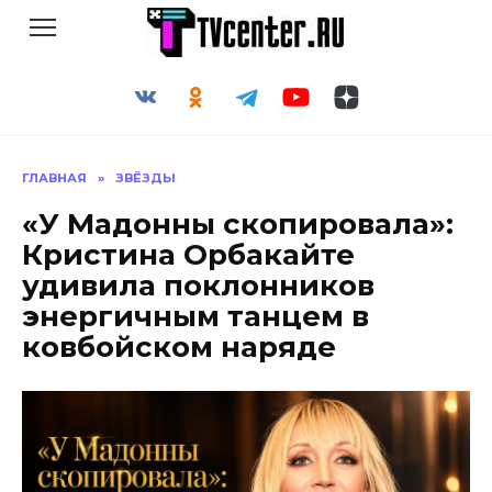
Перейти
к
содержанию
ГЛАВНАЯ
»
ЗВЁЗДЫ
«У Мадонны скопировала»:
Кристина Орбакайте
удивила поклонников
энергичным танцем в
ковбойском наряде