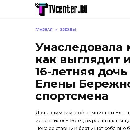
Перейти
к
содержанию
ГЛАВНАЯ
»
ЗВЁЗДЫ
Унаследовала 
как выглядит 
16-летняя доч
Елены Бережно
спортсмена
Дочь олимпийской чемпионки Елены
исполнилось 16 лет, выросла настоя
Пока ее старший брат ищет себя вне 