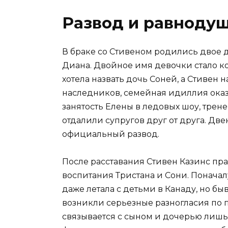
Развод и равнодуш
В браке со Стивеном родились двое де
Диана. Двойное имя девочки стало 
хотела назвать дочь Соней, а Стивен 
наследников, семейная идиллия оказ
занятость Елены в ледовых шоу, трен
отдалили супругов друг от друга. Дв
официальный развод.
После расставания Стивен Казинс пра
воспитания Тристана и Сони. Понача
даже летала с детьми в Канаду, но бы
возникли серьезные разногласия по 
связывается с сыном и дочерью лишь