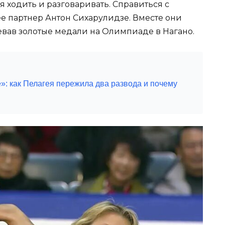
 ходить и разговаривать. Справиться с
е партнер Антон Сихарулидзе. Вместе они
вав золотые медали на Олимпиаде в Нагано.
»: как Пелагея пережила два развода и почему