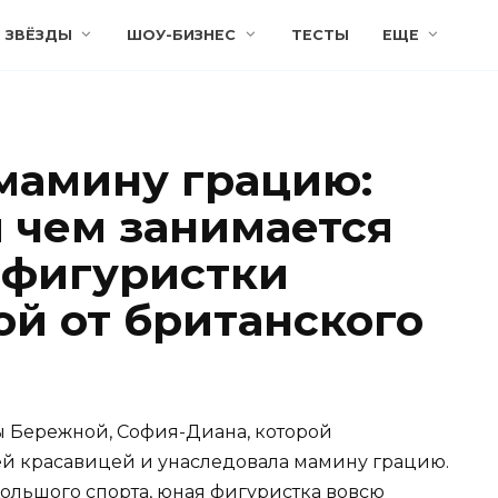
ЗВЁЗДЫ
ШОУ-БИЗНЕС
ТЕСТЫ
ЕЩЕ
мамину грацию:
и чем занимается
ь фигуристки
й от британского
 Бережной, София-Диана, которой
щей красавицей и унаследовала мамину грацию.
большого спорта, юная фигуристка вовсю