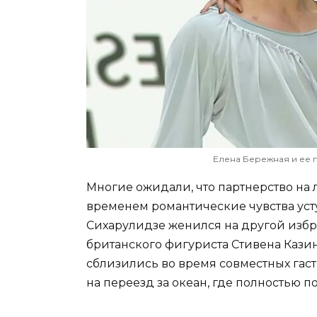
Елена Бережная и ее 
Многие ожидали, что партнерство на 
временем романтические чувства уст
Сихарулидзе женился на другой избр
британского фигуриста Стивена Казин
сблизились во время совместных гас
на переезд за океан, где полностью п