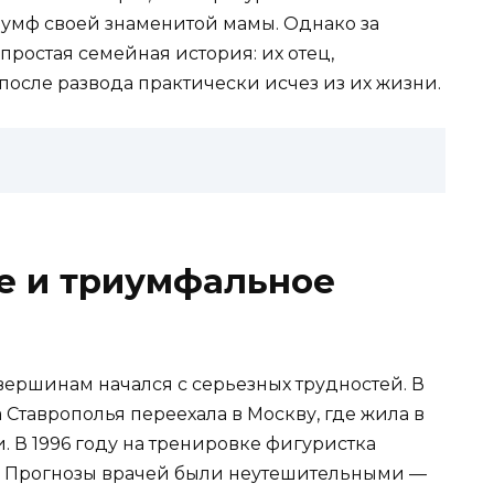
иумф своей знаменитой мамы. Однако за
ростая семейная история: их отец,
после развода практически исчез из их жизни.
е и триумфальное
ершинам начался с серьезных трудностей. В
Ставрополья переехала в Москву, где жила в
. В 1996 году на тренировке фигуристка
. Прогнозы врачей были неутешительными —