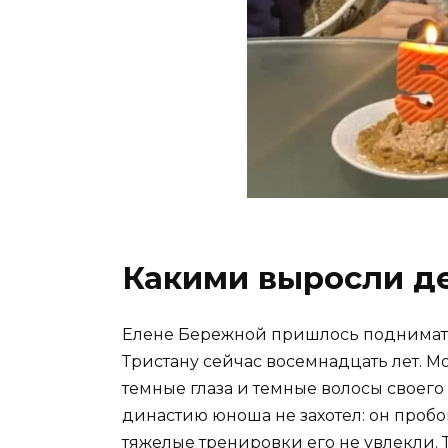
Какими выросли д
Елене Бережной пришлось поднимать
Тристану сейчас восемнадцать лет. 
темные глаза и темные волосы своег
династию юноша не захотел: он проб
тяжелые тренировки его не увлекли. 