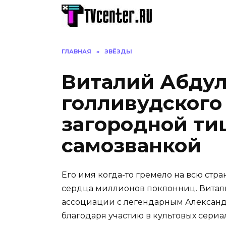
Перейти
к
содержанию
ГЛАВНАЯ
»
ЗВЁЗДЫ
Виталий Абдул
голливудского
загородной ти
самозванкой
Его имя когда-то гремело на всю стра
сердца миллионов поклонниц. Витал
ассоциации с легендарным Александ
благодаря участию в культовых сериа