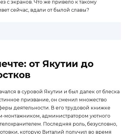
ез с экранов. Что же привело к такому
ивет сейчас, вдали от былой славы?
ечте: от Якутии до
остков
ался в суровой Якутии и был далек от блеска
истинное призвание, он сменил множество
феры деятельности. В его трудовой книжке
ем-монтажником, администратором уютного
елохранителем. Последняя роль, безусловно,
отовки, которую Виталий получил во время