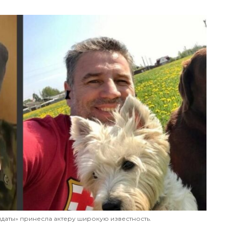
даты» принесла актеру широкую известность.