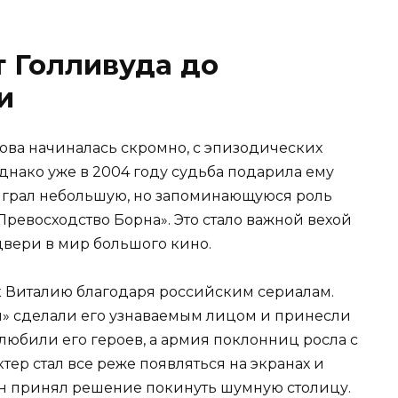
т Голливуда до
и
ва начиналась скромно, с эпизодических
днако уже в 2004 году судьба подарила ему
сыграл небольшую, но запоминающуюся роль
Превосходство Борна». Это стало важной вехой
двери в мир большого кино.
к Виталию благодаря российским сериалам.
ки» сделали его узнаваемым лицом и принесли
любили его героев, а армия поклонниц росла с
ер стал все реже появляться на экранах и
 он принял решение покинуть шумную столицу.