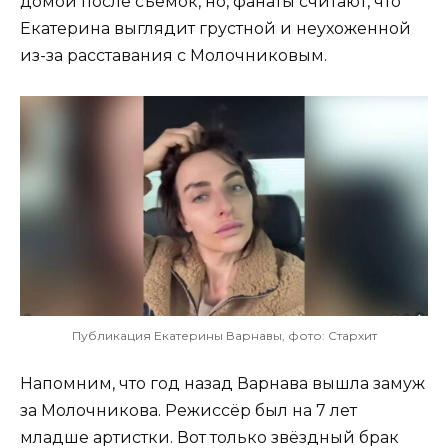
домой после съёмок, но, фанаты считают, что
Екатерина выглядит грустной и неухоженной
из-за расставания с Молочниковым.
Публикация Екатерины Варнавы, фото: Стархит
Напомним, что год назад Варнава вышла замуж
за Молочникова. Режиссёр был на 7 лет
младше артистки. Вот только звёздный брак