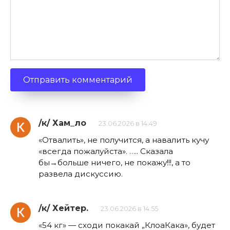
/к/ Хам_ло
23.06.2026 в 14:49
«Отвалить», не получится, а навалить кучу
«всегда пожалуйста». ….. Сказала
бы→больше ничего, не покажу!!!, а то
развела дискуссию.
/к/ Хейтер.
23.06.2026 в 14:55
«54 кг» — сходи покакай „КлоаКака», будет