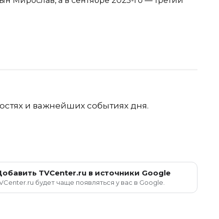
ын Мирослав, а в сентябре 2025-го — третий
остях и важнейших событиях дня.
Добавить TVCenter.ru в источники Google
VCenter.ru будет чаще появляться у вас в Google.