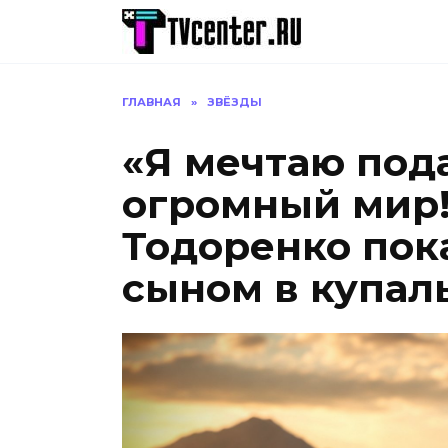
Перейти
к
содержанию
ГЛАВНАЯ
»
ЗВЁЗДЫ
«Я мечтаю под
огромный мир!
Тодоренко пока
сыном в купал