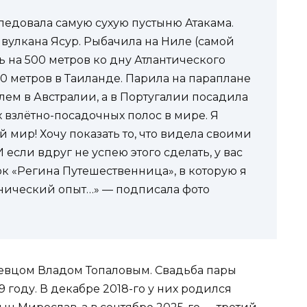
ледовала самую сухую пустыню Атакама.
 вулкана Ясур. Рыбачила на Ниле (самой
 на 500 метров ко дну Атлантического
0 метров в Таиланде. Парила на параплане
лем в Австралии, а в Португалии посадила
 взлётно-посадочных полос в мире. Я
 мир! Хочу показать то, что видела своими
 если вдруг не успею этого сделать, у вас
ок «Регина Путешественница», в которую я
нический опыт…» — подписала фото
 певцом Владом Топаловым. Свадьба пары
 году. В декабре 2018-го у них родился