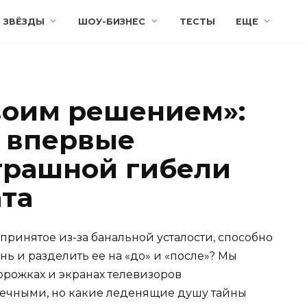
ЗВЁЗДЫ
ШОУ-БИЗНЕС
ТЕСТЫ
ЕЩЕ
своим решением»:
 впервые
страшной гибели
ата
принятое из-за банальной усталости, способно
ь и разделить ее на «до» и «после»? Мы
орожках и экранах телевизоров
ечными, но какие леденящие душу тайны