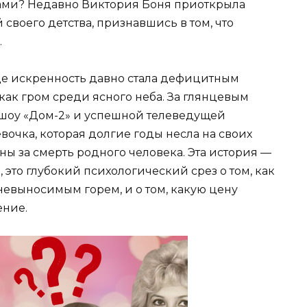
ами? Недавно Виктория Боня приоткрыла
своего детства, признавшись в том, что
.
де искренность давно стала дефицитным
как гром среди ясного неба. За глянцевым
шоу «Дом-2» и успешной телеведущей
вочка, которая долгие годы несла на своих
ы за смерть родного человека. Эта история —
, это глубокий психологический срез о том, как
невыносимым горем, и о том, какую цену
ение.