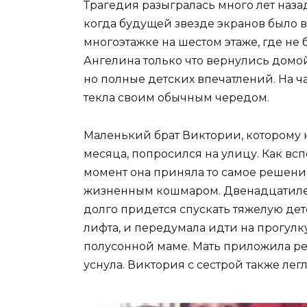
Трагедия разыгралась много лет наза
когда будущей звезде экранов было вс
многоэтажке на шестом этаже, где не 
Ангелина только что вернулись домой
но полные детских впечатлений. На ча
текла своим обычным чередом.
Маленький брат Виктории, которому на
месяца, попросился на улицу. Как вс
момент она приняла то самое решение
жизненным кошмаром. Двенадцатилетн
долго придется спускать тяжелую дет
лифта, и передумала идти на прогулку
полусонной маме. Мать приложила реб
уснула. Виктория с сестрой также лег