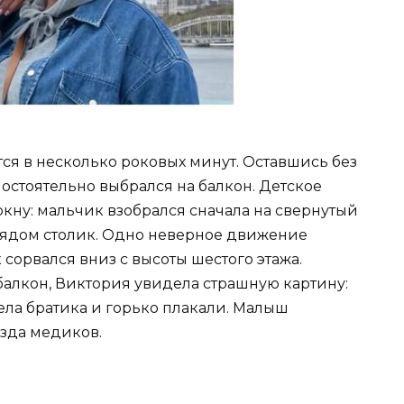
тся в несколько роковых минут. Оставшись без
стоятельно выбрался на балкон. Детское
окну: мальчик взобрался сначала на свернутый
 рядом столик. Одно неверное движение
орвался вниз с высоты шестого этажа.
балкон, Виктория увидела страшную картину:
тела братика и горько плакали. Малыш
езда медиков.