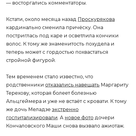
— восторгались комментаторы.
Кстати, около месяца назад
Проскурякова
кардинально сменила причёску. Она
постриглась под каре и осветлила кончики
волос. К тому же знаменитость похудела и
теперь может с гордостью похвастаться
стройной фигурой.
Тем временем стало известно, что
родственники
отказались навещать
Маргариту
Терехову, которая болеет болезнью
Альцгеймера и уже не встаёт с кровати. К тому
же дочь Меладзе
экстренно
госпитализировали
. А
новое фото
дочери
Кончаловского Маши снова вызвало ажиотаж.