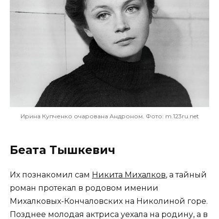
Ирина Купченко очарована Андроном. Фото: m.123ru.net
Беата Тышкевич
Их познакомил сам
Никита Михалков
, а тайный
роман протекал в родовом имении
Михалковых-Кончаловских на Николиной горе.
Позднее молодая актриса уехала на родину, а в