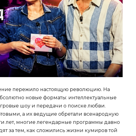
дение пережило настоящую революцию. На
абсолютно новые форматы: интеллектуальные
гровые шоу и передачи о поиске любви.
товыми, а их ведущие обретали всенародную
ати лет, многие легендарные программы давно
дят за тем, как сложились жизни кумиров той