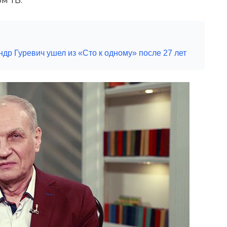
м ТВ.
ндр Гуревич ушел из «Сто к одному» после 27 лет