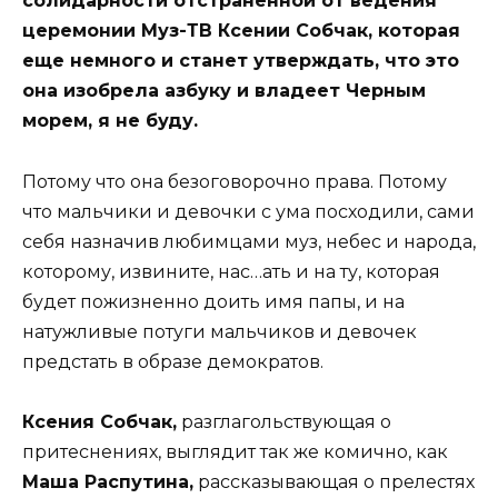
солидарности отстраненной от ведения
церемонии Муз-ТВ Ксении Собчак, которая
еще немного и станет утверждать, что это
она изобрела азбуку и владеет Черным
морем, я не буду.
Потому что она безоговорочно права. Потому
что мальчики и девочки с ума посходили, сами
себя назначив любимцами муз, небес и народа,
которому, извините, нас…ать и на ту, которая
будет пожизненно доить имя папы, и на
натужливые потуги мальчиков и девочек
предстать в образе демократов.
Ксения Собчак,
разглагольствующая о
притеснениях, выглядит так же комично, как
Маша Распутина,
рассказывающая о прелестях