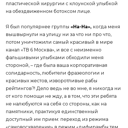
пластической хирургии с клоунской улыбкой
на обездвиженном ботоксом лице.
Я был популярнее группы
«На-На»,
когда меня
вышвырнули на улицу ни за что ни про что,
потом уничтожили самый красивый в мире
канал «ТВ 6 Москва», и все с неизменно
фальшивыми улыбками обходили меня
стороной, – где была ваша корпоративная
солидарность, любители фразеологии и
красивых жестов, изворотливые рабы
рейтингов?! Дело ведь не во мне, я никогда ни
от кого помощи не жду, а в том, что эти ребята
не налюбуются на себя со стороны, как на
памятники, практикуя единственный
доступный им прием: переход из режима
«самовосхваление» в режим «дифирамбы тем,