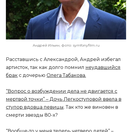
Андрей Ильин, фото: symfonyfilm.ru
Расставшись с Александрой, Андрей избегал
артисток, так как долго помнил
неудавшийся
брак
с дочерью
Олега Табакова.
“Вопрос о возбуждении дела не двигается с
мертвой точки” – Дочь Легкоступовой ввела в
ступор вдовца певицы
. Так кто же виновен в
смерти звезды 80-х?
“Вообще-то у меня теперь четверо детей” –