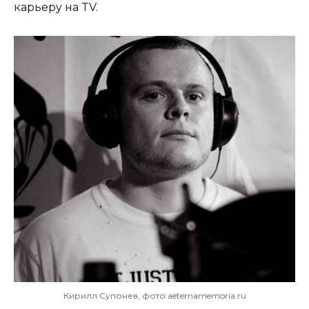
карьеру на TV.
Кирилл Супонев, фото:aeternamemoria.ru