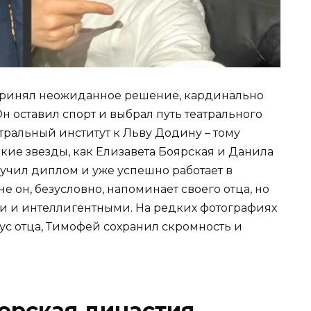
принял неожиданное решение, кардинально
 оставил спорт и выбрал путь театрального
атральный институт к Льву Додину – тому
акие звезды, как Елизавета Боярская и Данила
учил диплом и уже успешно работает в
 он, безусловно, напоминает своего отца, но
ми и интеллигентными. На редких фотографиях
тус отца, Тимофей сохранил скромность и
терская династия