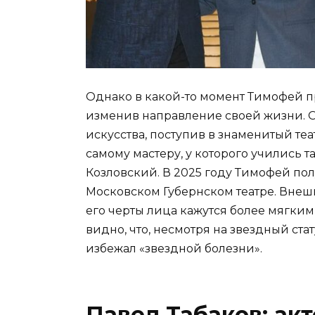
Однако в какой-то момент Тимофей 
изменив направление своей жизни. Он
искусства, поступив в знаменитый те
самому мастеру, у которого учились т
Козловский. В 2025 году Тимофей пол
Московском Губернском театре. Внешне
его черты лица кажутся более мягки
видно, что, несмотря на звездный ста
избежал «звездной болезни».
Павел Табаков: ак