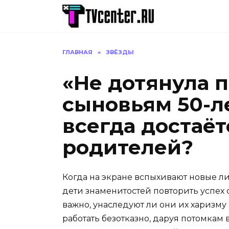
Перейти
к
содержанию
ГЛАВНАЯ
»
ЗВЁЗДЫ
«Не дотянула 
сыновьям 50-л
всегда достаёт
родителей?
Когда на экране вспыхивают новые ли
дети знаменитостей повторить успех 
важно, унаследуют ли они их харизму 
работать безотказно, даруя потомкам 