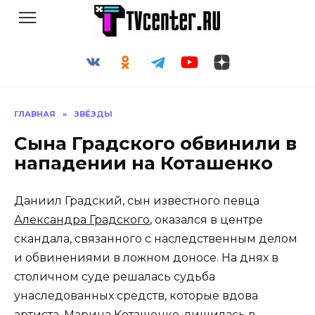
Перейти
к
содержанию
ГЛАВНАЯ
»
ЗВЁЗДЫ
Сына Градского обвинили в
нападении на Коташенко
Даниил Градский, сын известного певца
Александра Градского
, оказался в центре
скандала, связанного с наследственным делом
и обвинениями в ложном доносе. На днях в
столичном суде решалась судьба
унаследованных средств, которые вдова
артиста, Марина Коташенко, лишилась в