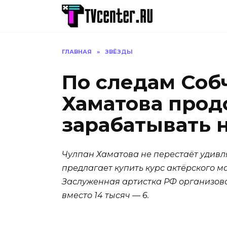
Перейти
к
содержанию
ГЛАВНАЯ
»
ЗВЁЗДЫ
По следам Соб
Хаматова прод
зарабатывать 
Чулпан Хаматова не перестаёт удивл
предлагает купить курс актёрского м
Заслуженная артистка РФ организова
вместо 14 тысяч — 6.