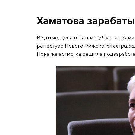
Хаматова зарабаты
Видимо, дела в Латвии у Чулпан Хама
репертуар Нового Рижского театра
, 
Пока же артистка решила подзаработа