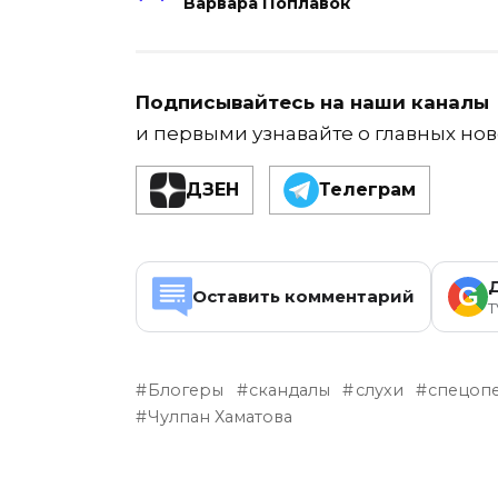
Варвара Поплавок
Подписывайтесь на наши каналы
и первыми узнавайте о главных нов
ДЗЕН
Телеграм
G
Оставить комментарий
T
Блогеры
скандалы
слухи
спецопе
Чулпан Хаматова