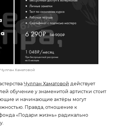
 Чулпан Хаматовой
астерства
Чулпан Хаматовой
действует
блей обучение у знаменитой артистки стоит
елающие и начинающие актёры могут
ожностью. Правда, отношение к
 фонда «Подари жизнь» радикально
у.