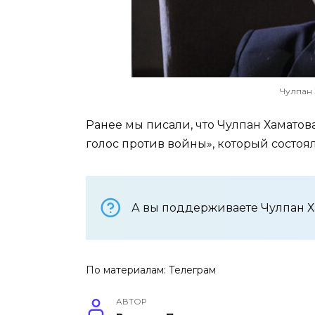
Чулпан 
Ранее мы писали, что Чулпан Хамато
голос против войны», который состоял
А вы поддерживаете Чулпан Х
По материалам:
Телеграм
АВТОР